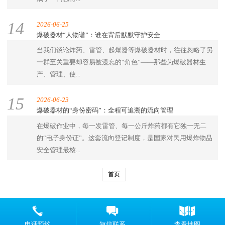
14
2026-06-25
爆破器材“人物谱”：谁在背后默默守护安全
当我们谈论炸药、雷管、起爆器等爆破器材时，往往忽略了另
一群至关重要却容易被遗忘的“角色”——那些为爆破器材生
产、管理、使...
15
2026-06-23
爆破器材的“身份密码”：全程可追溯的流向管理
在爆破作业中，每一发雷管、每一公斤炸药都有它独一无二
的“电子身份证”。这套流向登记制度，是国家对民用爆炸物品
安全管理最核...
首页
Copyright © 2018-2020 浙江雷鸣民爆矿山设备有限公司 版权所有
电话预约
短信联系
查看地图