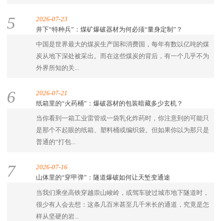
5
2026-07-23
井下“特种兵”：煤矿爆破器材为何必须“量身定制”？
中国是世界最大的煤炭生产国和消费国，每年有数以亿吨的煤
炭从地下深处被采出。而在这些煤炭的背后，有一个几乎不为
外界所知的关...
6
2026-07-21
纸箱里的“火药桶”：爆破器材的包装暗藏多少玄机？
当你看到一箱工业雷管或一袋乳化炸药时，你注意到的可能只
是那个不起眼的纸箱、塑料桶或编织袋。但如果你以为那只是
普通的“打包...
7
2026-07-16
山体里的“穿甲弹”：隧道爆破如何让天堑变通途
当我们乘坐高铁穿越崇山峻岭，或驾车驶过城市地下隧道时，
很少有人会去想：这条几百米甚至几千米长的通道，究竟是怎
样从坚硬的岩...