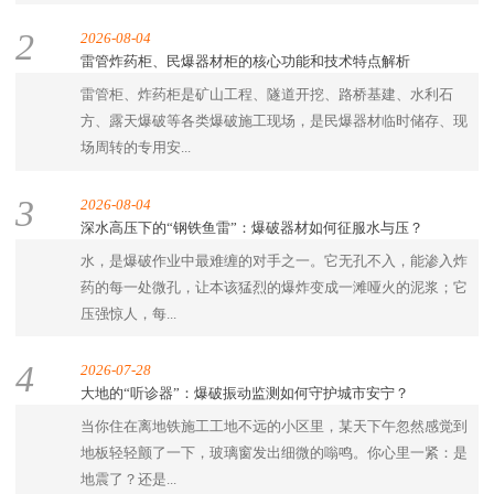
2
2026-08-04
雷管炸药柜、民爆器材柜的核心功能和技术特点解析
雷管柜、炸药柜是矿山工程、隧道开挖、路桥基建、水利石
方、露天爆破等各类爆破施工现场，是民爆器材临时储存、现
场周转的专用安...
3
2026-08-04
深水高压下的“钢铁鱼雷”：爆破器材如何征服水与压？
水，是爆破作业中最难缠的对手之一。它无孔不入，能渗入炸
药的每一处微孔，让本该猛烈的爆炸变成一滩哑火的泥浆；它
压强惊人，每...
4
2026-07-28
大地的“听诊器”：爆破振动监测如何守护城市安宁？
当你住在离地铁施工工地不远的小区里，某天下午忽然感觉到
地板轻轻颤了一下，玻璃窗发出细微的嗡鸣。你心里一紧：是
地震了？还是...